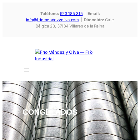
Saltar
al
Teléfono:
923 185 315
|
Email:
contenido
info@friomendezyoliva.com
|
Dirección:
Calle
Bélgica 23, 37184 Villares de la Reina
CONGELADOS