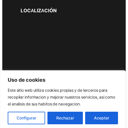
LOCALIZACIÓN
Uso de cookies
Este sitio web utiliza cookies propias y de terceros para
recopilar informacion y mejorar nuestros servicios, asi como
Frío Méndez y Oliva © Todos los derechos
el analisis de sus habitos de navegacion.
reservados. Desarrollado por
Grupo Idimad
. |
Aviso Legal
|
Política de Cookies
Configurar
Rechazar
Aceptar