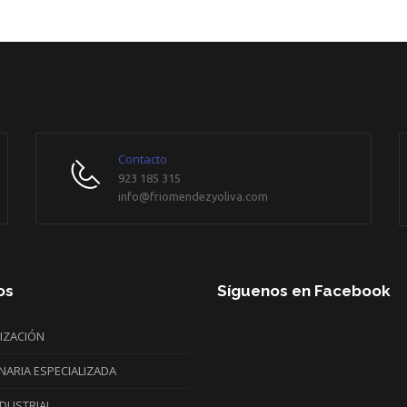
Contacto
923 185 315
info@friomendezyoliva.com
os
Síguenos en Facebook
IZACIÓN
WordPress
ARIA ESPECIALIZADA
maintenance
mode
NDUSTRIAL