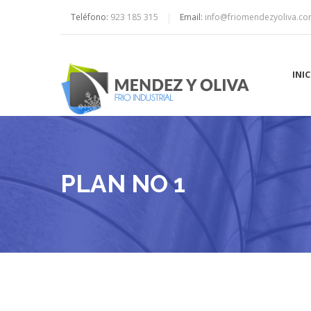
Teléfono:
923 185 315
Email:
info@friomendezyoliva.c
INI
PLAN NO 1