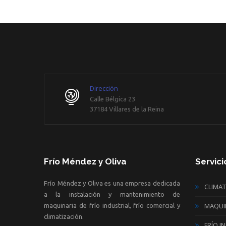
Dirección
Calle Bélgica 23
37184 Villares de la Reina
Frío Méndez y Oliva
Servici
Frío Méndez y Oliva es una empresa dedicada
CLIMAT
a la instalación y mantenimiento de
MAQUIN
maquinaria de frío industrial, frío comercial y
climatización.
FRÍO I