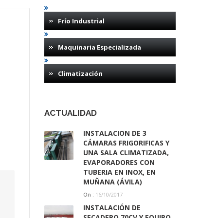
Frío Industrial
Maquinaria Especializada
Climatización
ACTUALIDAD
INSTALACION DE 3
CÁMARAS FRIGORIFICAS Y
UNA SALA CLIMATIZADA,
EVAPORADORES CON
TUBERIA EN INOX, EN
MUÑANA (ÁVILA)
16/10/2017
On :
INSTALACIÓN DE
SECADERO 70CV Y EQUIPO