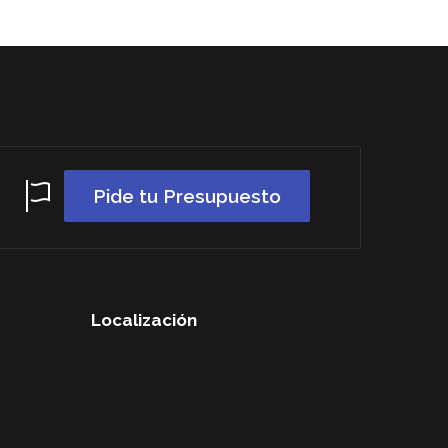
WordPress
maintenance
mode
Pide tu Presupuesto
Localización