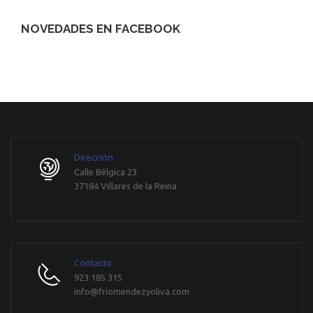
NOVEDADES EN FACEBOOK
WordPress
maintenance
mode
Dirección
Calle Bélgica 23
37184 Villares de la Reina
Contacto
923 185 315
info@friomendezyoliva.com