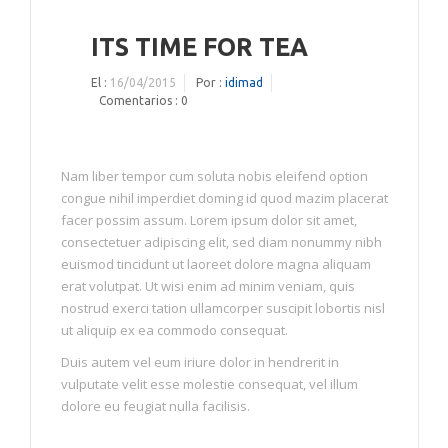
ITS TIME FOR TEA
El :
16/04/2015
Por :
idimad
Comentarios :
0
Nam liber tempor cum soluta nobis eleifend option
congue nihil imperdiet doming id quod mazim placerat
facer possim assum. Lorem ipsum dolor sit amet,
consectetuer adipiscing elit, sed diam nonummy nibh
euismod tincidunt ut laoreet dolore magna aliquam
erat volutpat. Ut wisi enim ad minim veniam, quis
nostrud exerci tation ullamcorper suscipit lobortis nisl
ut aliquip ex ea commodo consequat.
Duis autem vel eum iriure dolor in hendrerit in
vulputate velit esse molestie consequat, vel illum
dolore eu feugiat nulla facilisis.