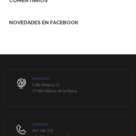
COMENTARIOS
NOVEDADES EN FACEBOOK
WordPress
maintenance
mode
Dirección
Calle Bélgica 23
37184 Villares de la Reina
Contacto
923 185 315