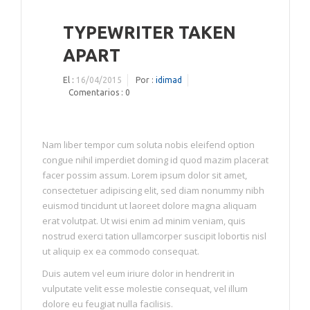
TYPEWRITER TAKEN
APART
El :
16/04/2015
Por :
idimad
Comentarios :
0
Nam liber tempor cum soluta nobis eleifend option
congue nihil imperdiet doming id quod mazim placerat
facer possim assum. Lorem ipsum dolor sit amet,
consectetuer adipiscing elit, sed diam nonummy nibh
euismod tincidunt ut laoreet dolore magna aliquam
erat volutpat. Ut wisi enim ad minim veniam, quis
nostrud exerci tation ullamcorper suscipit lobortis nisl
ut aliquip ex ea commodo consequat.
Duis autem vel eum iriure dolor in hendrerit in
vulputate velit esse molestie consequat, vel illum
dolore eu feugiat nulla facilisis.